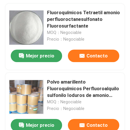
Fluoroquímicos Tetraetil amonio
perfluoroctanesulfonato
Fluorosurfactante
MOQ：Negociable
Precio：Negociable
Mejor precio
Contacto
Polvo amarillento
Fluoroquímicos Perfluoroalquilo
sulfonilo Ioduros de amonio
cuaternario
MOQ：Negociable
Precio：Negociable
Mejor precio
Contacto