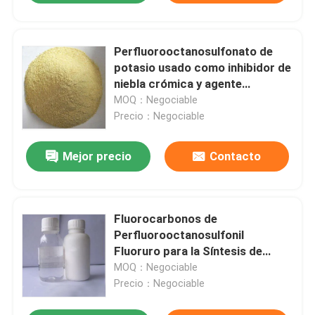
Perfluorooctanosulfonato de
potasio usado como inhibidor de
niebla crómica y agente
humectante
MOQ：Negociable
Precio：Negociable
Mejor precio
Contacto
Fluorocarbonos de
Perfluorooctanosulfonil
Fluoruro para la Síntesis de
Tensioactivos Fluorados
MOQ：Negociable
Precio：Negociable