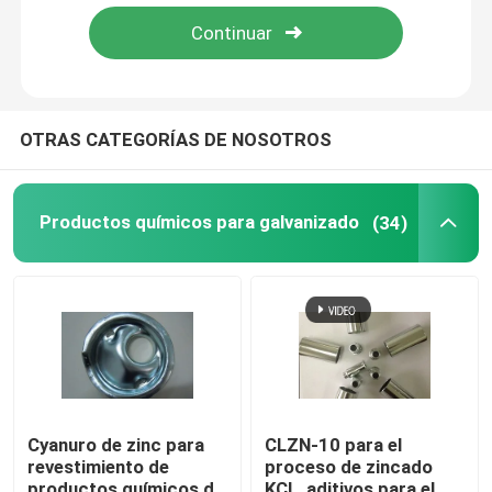
Sobre nosotros
Recorrido por la fábrica
OTRAS CATEGORÍAS DE NOSOTROS
Control de calidad
Productos químicos para galvanizado
(34)
Contacta con nosotros
Noticias
Solicitar una cita
Cyanuro de zinc para
CLZN-10 para el
revestimiento de
proceso de zincado
Productos químicos para galvanizado
productos químicos de
KCL, aditivos para el