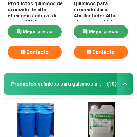
Productos químicos de
Químicos para
cromado de alta
cromado duro
eficiencia / aditivo de
Abrillantador Alta
cromo WR-1
eficiencia catódica
KCR-25
Mejor precio
Mejor precio
Contacto
Contacto
Productos químicos para galvanoplastia
(10)