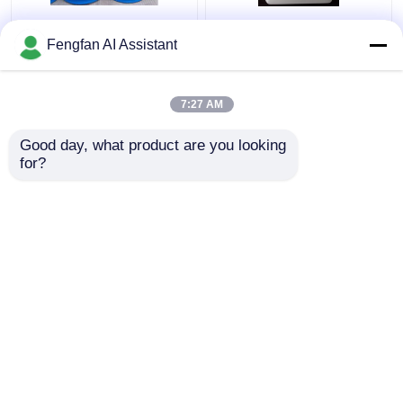
IME Polímero catiónico
Lubrificación y
acuoso para
protección Nmp-6618s
Fengfan AI Assistant
electrofijación de
Productos químicos de
productos químicos
electroplataje
Limpiador líquido
7:27 AM
Mejor precio
Mejor precio
amarillo
Good day, what product are you looking 
for?
Contacto
Contacto
Vea más
Inicio
Mapa del Sitio
Contactar Ahora
Desktop Site
Mapa del Sitio
Política de privacidad