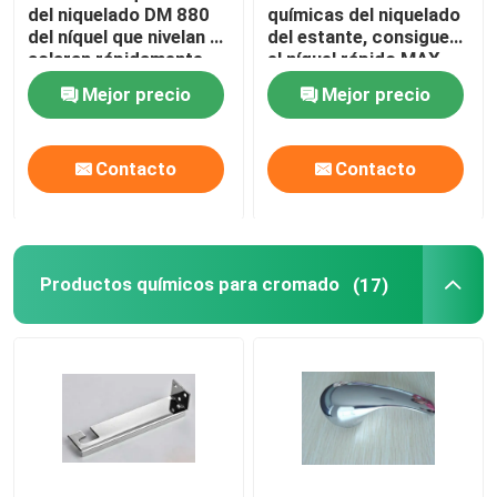
del niquelado DM 880
químicas del niquelado
del níquel que nivelan y
del estante, consiguen
Productos Químicos Finos
aclaran rápidamente
el níquel rápido MAX
870 del buen brillo
Mejor precio
Mejor precio
Productos químicos para revestimiento de aleaciones
Contacto
Contacto
Productos químicos de nueva energía
Productos químicos para cromado
(17)