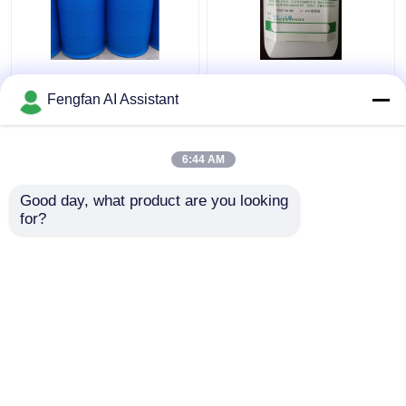
IME Polímero catiónico
Lubrificación y
acuoso para
protección Nmp-6618s
Fengfan AI Assistant
electrofijación de
Productos químicos de
productos químicos
electroplataje
Limpiador líquido
6:44 AM
Mejor precio
Mejor precio
amarillo
Good day, what product are you looking 
for?
Contacto
Contacto
Vea más
Inicio
Mapa del Sitio
Contactar Ahora
Desktop Site
Mapa del Sitio
Política de privacidad