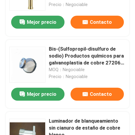
luz
Precio：Negociable
Sobre nosotros
Mejor precio
Contacto
Recorrido por la fábrica
Bis-(Sulfopropil-disulfuro de
Control de calidad
sodio) Productos químicos para
galvanoplastia de cobre 27206-
35-5 Polvo blanco, SPS
MOQ：Negociable
Contacta con nosotros
Precio：Negociable
Noticias
Mejor precio
Contacto
Solicitar una cita
Luminador de blanqueamiento
sin cianuro de estaño de cobre
Productos químicos para galvanizado
blanco