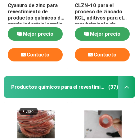
Cyanuro de zinc para
CLZN-10 para el
revestimiento de
proceso de zincado
Productos Químicos Finos
productos químicos de
KCL, aditivos para el
grado industrial amplio
recubrimiento de
rango de operación;
barricas
Productos químicos para revestimiento de aleaciones
Mejor precio
Mejor precio
amplio rango de
operación; JZ-2
Productos químicos de nueva energía
Contacto
Contacto
Productos químicos para el revestimiento de cobre
(37)