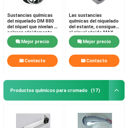
Sustancias químicas
Las sustancias
del niquelado DM 880
químicas del niquelado
del níquel que nivelan y
del estante, consiguen
aclaran rápidamente
el níquel rápido MAX
870 del buen brillo
Mejor precio
Mejor precio
Contacto
Contacto
Productos químicos para cromado
(17)