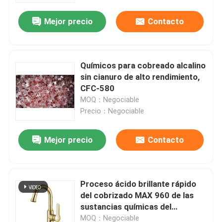
Mejor precio
Contacto
Químicos para cobreado alcalino
sin cianuro de alto rendimiento,
CFC-580
MOQ：Negociable
Precio：Negociable
Mejor precio
Contacto
En casa.
Proceso ácido brillante rápido
Productos
del cobrizado MAX 960 de las
sustancias químicas del
cobrizado de la velocidad de la
Vídeos
MOQ：Negociable