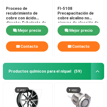
Proceso de
FI-5108
recubrimiento de
Precapacitación de
cobre con ácido
cobre alcalino no
directo; Substrato de
cianuro de aleación de
acero solución de
zinc
Mejor precio
Mejor precio
recubrimiento de
cobre con ácido
Brillante Recubrimiento
Contacto
Contacto
de cobre; FI-ZL001
Productos químicos para el níquel
(59)